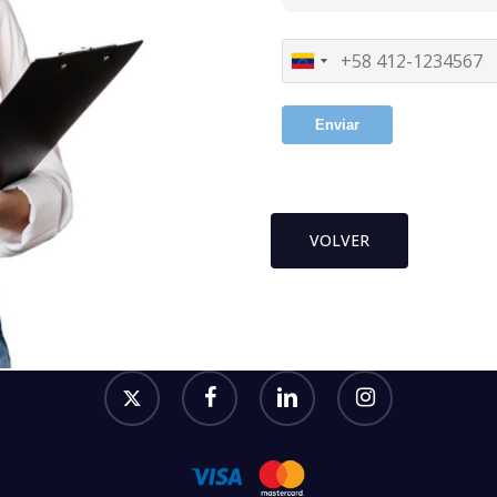
Enviar
VOLVER
twitter
facebook
linkedin
instagram