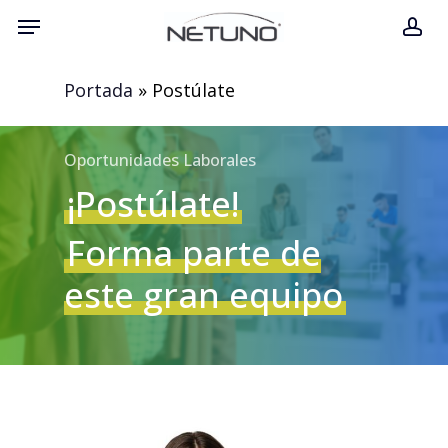
Skip
Menu
ac
to
main
Portada
»
Postúlate
content
Oportunidades Laborales
¡Postúlate!
Forma parte de
este gran equipo