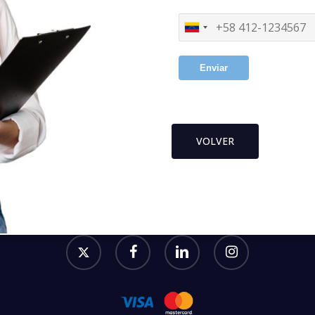
Enviar
VOLVER
twitter
facebook
linkedin
instagram