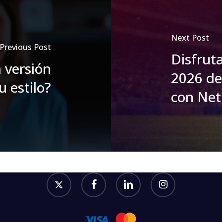
Next Post
Previous Post
Disfrut
a versión
2026 de
 estilo?
con Ne
twitter
facebook
linkedin
instagram