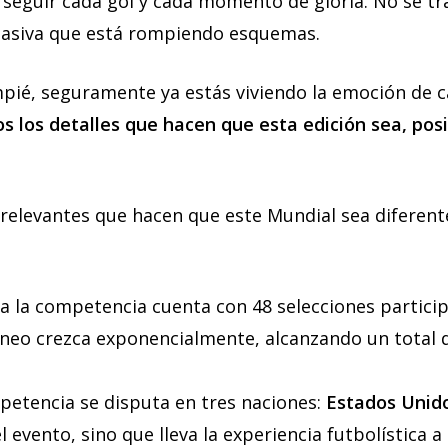
y seguir cada gol y cada momento de gloria. No se t
masiva que está rompiendo esquemas.
mpié, seguramente ya estás viviendo la emoción de c
s los detalles que hacen que esta edición sea, po
elevantes que hacen que este Mundial sea diferent
ia la competencia cuenta con 48 selecciones partici
rneo crezca exponencialmente, alcanzando un total
mpetencia se disputa en tres naciones:
Estados Unid
 evento, sino que lleva la experiencia futbolística 