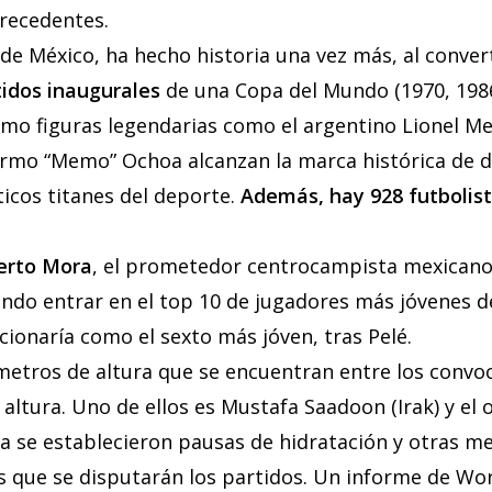
precedentes.
 de México, ha hecho historia una vez más, al convert
tidos inaugurales
de una Copa del Mundo (1970, 1986
ómo figuras legendarias como el argentino Lionel Me
ermo “Memo” Ochoa alcanzan la marca histórica de 
icos titanes del deporte.
Además, hay 928 futbolis
erto Mora
, el prometedor centrocampista mexicano.
ndo entrar en el top 10 de jugadores más jóvenes de
cionaría como el sexto más jóven, tras Pelé.
 metros de altura que se encuentran entre los convo
ltura. Uno de ellos es Mustafa Saadoon (Irak) y el 
ia se establecieron pausas de hidratación y otras m
as que se disputarán los partidos. Un informe de W