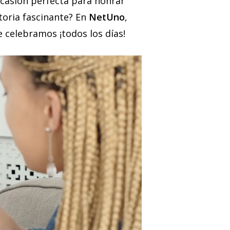
ocasión perfecta para honrar
storia fascinante? En
NetUno
,
 celebramos ¡todos los días!