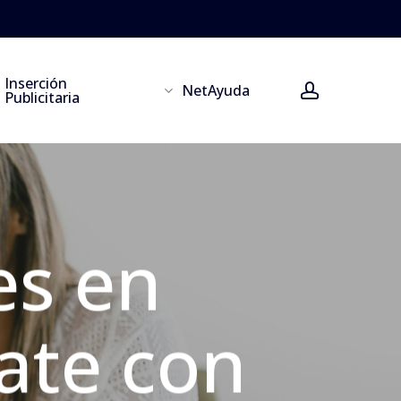
Inserción
account
NetAyuda
Publicitaria
es en
ate con