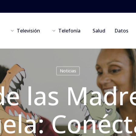
Televisión
Telefonía
Salud
Datos
Noticias
de las Madr
ela: Conéct